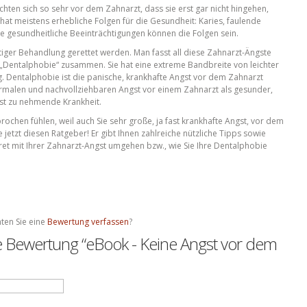
chten sich so sehr vor dem Zahnarzt, dass sie erst gar nicht hingehen,
at meistens erhebliche Folgen für die Gesundheit: Karies, faulende
 gesundheitliche Beeinträchtigungen können die Folgen sein.
tiger Behandlung gerettet werden. Man fasst all diese Zahnarzt-Ängste
„Dentalphobie“ zusammen. Sie hat eine extreme Bandbreite von leichter
g. Dentalphobie ist die panische, krankhafte Angst vor dem Zahnarzt
ormalen und nachvollziehbaren Angst vor einem Zahnarzt als gesunder,
rnst zu nehmende Krankheit.
sprochen fühlen, weil auch Sie sehr große, ja fast krankhafte Angst, vor dem
jetzt diesen Ratgeber! Er gibt Ihnen zahlreiche nützliche Tipps sowie
ret mit Ihrer Zahnarzt-Angst umgehen bzw., wie Sie Ihre Dentalphobie
ten Sie eine
Bewertung verfassen
?
te Bewertung “eBook - Keine Angst vor dem