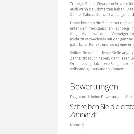
Traurige Bilanz: Etwa zehn Prozent für
auch wenn sie Schmerzen haben. Das h
Zähne, Zahnausfall und weitergehende
Dabei könnten die Zähne bei rechtzei
unter dem medizinischen Fachbegriff 
Angst bis hin zur totalen Verweigerun
(nicht zu verwechseln mit der ganz n
natürlicher Reflex), und sie ist eine e
Sollten Sie sich an dieser Stelle ange
Zahnarztbesuch haben, dann lesen Sie 
Orientierung dabei, wie Sie ganz konk
vollständig überwinden können!
Bewertungen
Es gibt noch keine Bewertungen. Möch
Schreiben Sie die ers
Zahnarzt”
Name
*