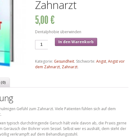
Zahnarzt
5,00 €
Dentalphobie überwinden
In den Warenkorb
Kategorie:
Gesundheit
.
Stichworte:
Angst
,
Angst vor
dem Zahnarzt
,
Zahnarzt
.
(0)
bung
mulmigen Gefühl zum Zahnarzt. Viele Patienten fühlen sich auf dem
.
axen typisch durchdringende Geruch hält viele davon ab, die Praxis gerne
m Geräusch der Bohrer vom Sessel. Selbst wer es aushält, dem steht der
t völlig verkrampft auf dem Behandlungsstuhl.