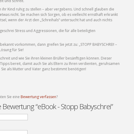
it und schreit.
 ihr Kind ruhig zu stellen – aber vergebens. Und schnell glauben die
twas nicht. Sie machen sich Sorgen, ob es vielleicht ernsthaft erkrankt
tsel, wenn der Arzt den „Schreihals“ untersucht hat und auch nichts
eschrei Stress und Aggressionen, die für alle beteiligten
on bekannt vorkommen, dann greifen Sie jetzt zu: „STOPP BABYSCHREI! –
Lösung für Sie!
chreit und wie Sie ihren kleinen Brüller besänftigen können. Dieser
 Tipps bereit, damit auch Sie als Eltern zu Ihren verdienten, geruhsamen
ie als Mutter und Vater ganz bestimmt benötigen!
ten Sie eine
Bewertung verfassen
?
te Bewertung “eBook - Stopp Babyschrei”