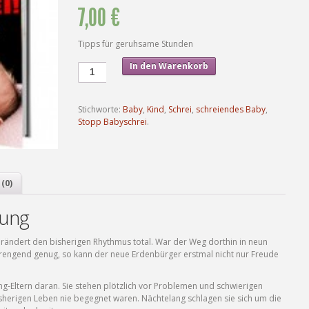
7,00 €
Tipps für geruhsame Stunden
In den Warenkorb
Stichworte:
Baby
,
Kind
,
Schrei
,
schreiendes Baby
,
Stopp Babyschrei
.
(0)
bung
verändert den bisherigen Rhythmus total. War der Weg dorthin in neun
engend genug, so kann der neue Erdenbürger erstmal nicht nur Freude
g-Eltern daran. Sie stehen plötzlich vor Problemen und schwierigen
sherigen Leben nie begegnet waren. Nächtelang schlagen sie sich um die