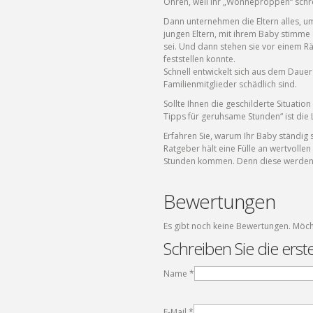
Ohren, weil ihr „Wonneproppen“ schre
Dann unternehmen die Eltern alles, um
jungen Eltern, mit ihrem Baby stimme e
sei. Und dann stehen sie vor einem Rä
feststellen konnte.
Schnell entwickelt sich aus dem Dauerg
Familienmitglieder schädlich sind.
Sollte Ihnen die geschilderte Situati
Tipps für geruhsame Stunden“ ist die 
Erfahren Sie, warum Ihr Baby ständig s
Ratgeber hält eine Fülle an wertvollen
Stunden kommen. Denn diese werden S
Bewertungen
Es gibt noch keine Bewertungen. Möch
Schreiben Sie die ers
Name
*
E-Mail
*