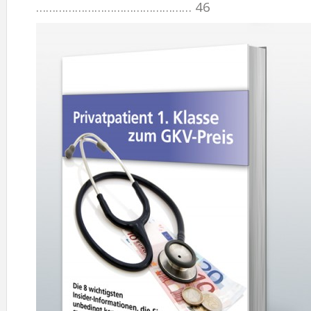
………………………………………… 46