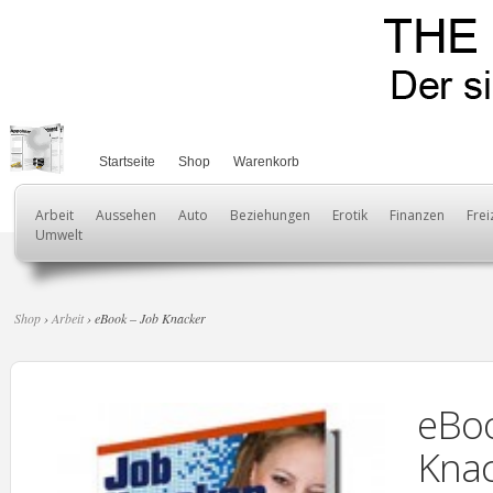
Startseite
Shop
Warenkorb
Arbeit
Aussehen
Auto
Beziehungen
Erotik
Finanzen
Frei
Umwelt
Shop
›
Arbeit
› eBook – Job Knacker
eBoo
Knac