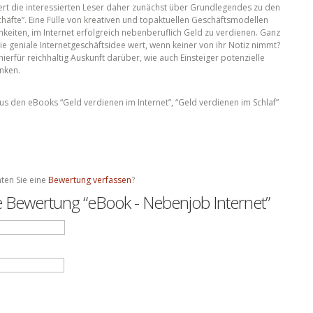
iert die interessierten Leser daher zunächst über Grundlegendes zu den
äfte”. Eine Fülle von kreativen und topaktuellen Geschäftsmodellen
keiten, im Internet erfolgreich nebenberuflich Geld zu verdienen. Ganz
e geniale Internetgeschäftsidee wert, wenn keiner von ihr Notiz nimmt?
t hierfür reichhaltig Auskunft darüber, wie auch Einsteiger potenzielle
nken.
s den eBooks “Geld verdienen im Internet”, “Geld verdienen im Schlaf”
ten Sie eine
Bewertung verfassen
?
te Bewertung “eBook - Nebenjob Internet”