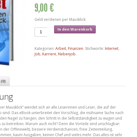
9,00 €
Geld verdienen per Mausklick
In den Warenkorb
Kategorien:
Arbeit
,
Finanzen
.
Stichworte:
Internet
,
Job
,
Karriere
,
Nebenjob
.
(0)
bung
er Mausklick” wendet sich an alle Leserinnen und Leser, die auf der
b sind. Das eBook unterbreitet den Vorschlag, die mühsame Suche nach
en Nagel zu hängen, den Schritt in die Selbstständigkeit zu wagen und
 zu betreiben. Warum auch nicht? Denn die Vorteile sind unschlagbar:
in der Offlinewelt), bessere Verdienstchancen, freie Zeiteinteilung,
ommen, kaum Ausgaben, keinen Chef und vieles mehr. Das alles ist sehr