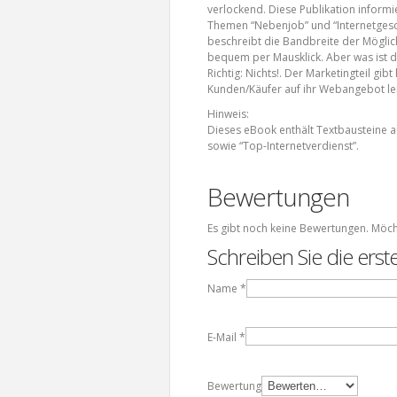
verlockend. Diese Publikation inform
Themen “Nebenjob” und “Internetgesch
beschreibt die Bandbreite der Möglich
bequem per Mausklick. Aber was ist di
Richtig: Nichts!. Der Marketingteil gib
Kunden/Käufer auf ihr Webangebot le
Hinweis:
Dieses eBook enthält Textbausteine au
sowie “Top-Internetverdienst”.
Bewertungen
Es gibt noch keine Bewertungen. Möch
Schreiben Sie die ers
Name
*
E-Mail
*
Bewertung