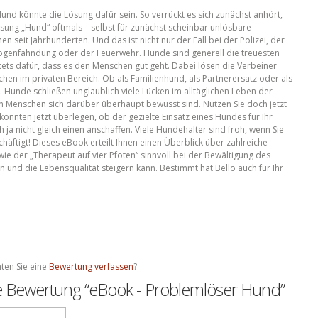
und könnte die Lösung dafür sein. So verrückt es sich zunächst anhört,
Lösung „Hund“ oftmals – selbst für zunächst scheinbar unlösbare
eit Jahrhunderten. Und das ist nicht nur der Fall bei der Polizei, der
rogenfahndung oder der Feuerwehr. Hunde sind generell die treuesten
ets dafür, dass es den Menschen gut geht. Dabei lösen die Verbeiner
hen im privaten Bereich. Ob als Familienhund, als Partnerersatz oder als
 Hunde schließen unglaublich viele Lücken im alltäglichen Leben der
n Menschen sich darüber überhaupt bewusst sind. Nutzen Sie doch jetzt
e könnten jetzt überlegen, ob der gezielte Einsatz eines Hundes für Ihr
 ja nicht gleich einen anschaffen. Viele Hundehalter sind froh, wenn Sie
äftigt! Dieses eBook erteilt Ihnen einen Überblick über zahlreiche
 der „Therapeut auf vier Pfoten“ sinnvoll bei der Bewältigung des
 und die Lebensqualität steigern kann. Bestimmt hat Bello auch für Ihr
ten Sie eine
Bewertung verfassen
?
te Bewertung “eBook - Problemlöser Hund”