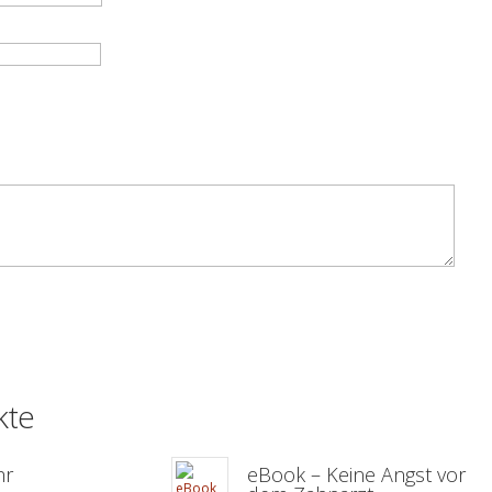
kte
hr
eBook – Keine Angst vor