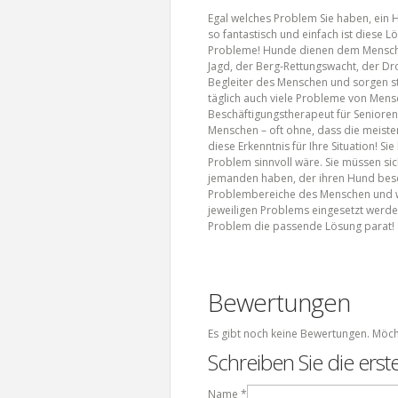
Egal welches Problem Sie haben, ein H
so fantastisch und einfach ist diese 
Probleme! Hunde dienen dem Menschen s
Jagd, der Berg-Rettungswacht, der D
Begleiter des Menschen und sorgen st
täglich auch viele Probleme von Mensc
Beschäftigungstherapeut für Senioren.
Menschen – oft ohne, dass die meiste
diese Erkenntnis für Ihre Situation! Si
Problem sinnvoll wäre. Sie müssen sich
jemanden haben, der ihren Hund besch
Problembereiche des Menschen und wie
jeweiligen Problems eingesetzt werden
Problem die passende Lösung parat!
Bewertungen
Es gibt noch keine Bewertungen. Möch
Schreiben Sie die ers
Name
*