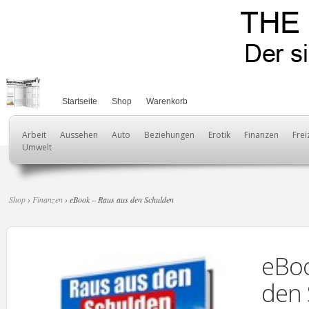
Startseite
Shop
Warenkorb
Arbeit
Aussehen
Auto
Beziehungen
Erotik
Finanzen
Frei
Umwelt
Shop
›
Finanzen
› eBook – Raus aus den Schulden
eBoo
den 