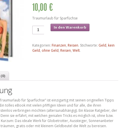
10,00 €
Traumurlaub für Sparfüchse
In den Warenkorb
Kategorien:
Finanzen
,
Reisen
.
Stichworte:
Geld
,
kein
Geld
,
ohne Geld
,
Reisen
,
Welt
.
(0)
bung
aumurlaub für Sparfüchse” ist einzigartig mit seinen originellen Tipps
n tolles eBook mit vielen pfiffigen Ideen und für alle, die ihren
tenlos verbringen möchten (altersunabhängig). Ein klasse Ratgeber, der
. Denn sie erfährt, mit welchen genialen Tricks es möglich ist, ohne bzw.
. Kurzum: Das ideale Werk für Globetrotter, Aussteiger, Sonnenanbeter
träumen, gratis oder mit kleinem Geldbeutel die Welt zu bereisen.