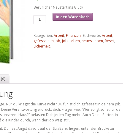
Beruflicher Neustart ins Glück
In den Warenkorb
Kategorien:
Arbeit
,
Finanzen
.
Stichworte:
Arbeit
,
gefesselt im Job
,
Job
,
Leben
,
neues Leben
,
Reset
,
Sicherheit
.
(0)
bung
ge. Nur du kriegst die Kurve nicht? Du fühlst dich gefesselt in deinem Job,
t. Deine Verantwortung erdrückt dich. Fragen wie: “Wer sorgt sonst für den
us unserem Haus?” belasten Dich jeden Tag mehr. Auch Deine Partnerin
oß die Kinder durch, wenn der Job weg ist?”.
t. Du hast Angst davor, auf der Straße zu liegen, unter der Brücke zu