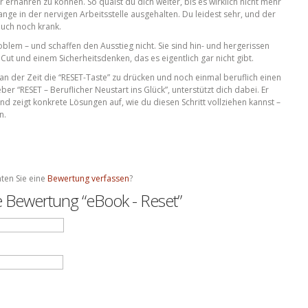
 ernähren zu können. So quälst du dich weiter, bis es wirklich nicht mehr
 lange in der nervigen Arbeitsstelle ausgehalten. Du leidest sehr, und der
uch noch krank.
lem – und schaffen den Ausstieg nicht. Sie sind hin- und hergerissen
t und einem Sicherheitsdenken, das es eigentlich gar nicht gibt.
 an der Zeit die “RESET-Taste” zu drücken und noch einmal beruflich einen
r “RESET – Beruflicher Neustart ins Glück”, unterstützt dich dabei. Er
d zeigt konkrete Lösungen auf, wie du diesen Schritt vollziehen kannst –
n.
ten Sie eine
Bewertung verfassen
?
te Bewertung “eBook - Reset”