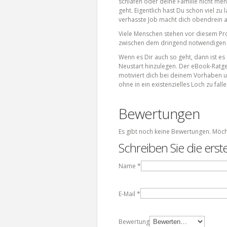
schlafen oder deine Familie nicht mehr
geht. Eigentlich hast Du schon viel zu
verhasste Job macht dich obendrein a
Viele Menschen stehen vor diesem Prob
zwischen dem dringend notwendigen Cu
Wenn es Dir auch so geht, dann ist es
Neustart hinzulegen. Der eBook-Ratgebe
motiviert dich bei deinem Vorhaben un
ohne in ein existenzielles Loch zu falle
Bewertungen
Es gibt noch keine Bewertungen. Möch
Schreiben Sie die ers
Name
*
E-Mail
*
Bewertung